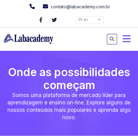
contato@labacademy.com.br
Pt-br
Onde as possibilidades
começam
Somos uma plataforma de mercado líder para
aprendizagem e ensino on-line. Explore alguns de
nossos conteúdos mais populares e aprenda algo
novo.